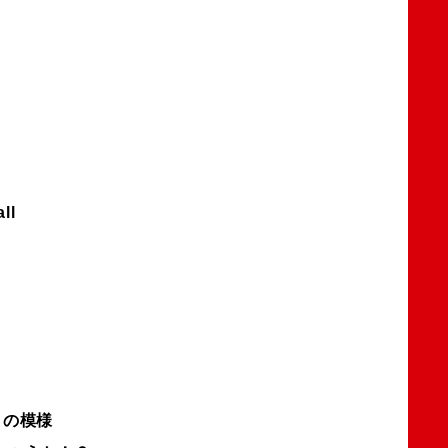
ll
K」の模様