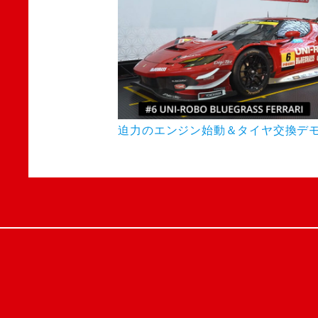
迫力のエンジン始動＆タイヤ交換デモ! OAM20